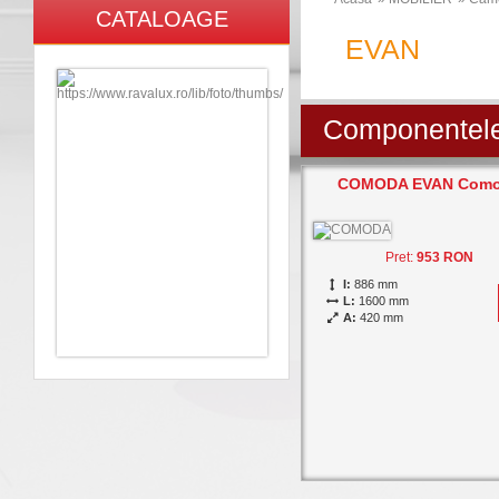
CATALOAGE
EVAN
Componentele 
COMODA EVAN Com
Pret:
953 RON
I:
886 mm
L:
1600 mm
A:
420 mm