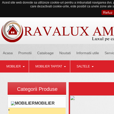
Acest site web doreste sa utilizeze cookie-uri pentru a imbunatati navigarea dvs. p
care dezactivati cookie-urile, este posibil ca unele zone ale s
Refuz
Acasa
Promotii
Cataloage
Noutati
Informatii utile
Servic
MOBILIER
MOBILIER TAPITAT
SALTELE
Categorii Produse
MOBILIER