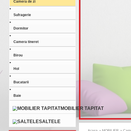
Camera de zi
Sufragerie
Dormitor
Camera tineret
Birou
Hol
Bucatarii
Baie
MOBILIER TAPITAT
SALTELE
Acasa
» MOBILIER
» Came