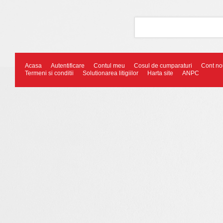
Acasa
Autentificare
Contul meu
Cosul de cumparaturi
Cont no
Termeni si conditii
Solutionarea litigiilor
Harta site
ANPC