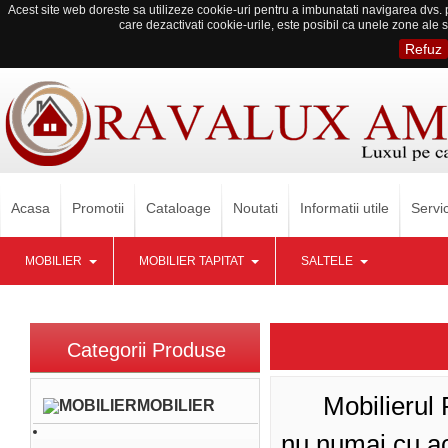
Acest site web doreste sa utilizeze cookie-uri pentru a imbunatati navigarea dvs. p
care dezactivati cookie-urile, este posibil ca unele zone ale s
Refuz
Acasa
Promotii
Cataloage
Noutati
Informatii utile
Servic
MOBILIER
MOBILIER TAPITAT
SALTELE
Categorii Produse
Mobilierul Pat
MOBILIER
nu numai cu ac