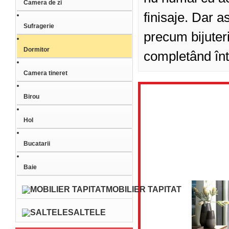
Camera de zi
finisaje. Dar a
Sufragerie
precum bijuteri
Dormitor
completând înt
Camera tineret
Birou
Hol
Bucatarii
Baie
MOBILIER TAPITAT
SALTELE