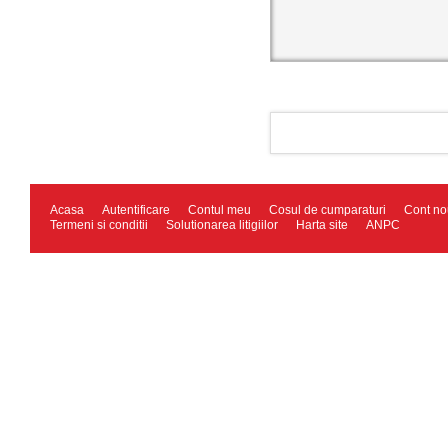
Acasa
Autentificare
Contul meu
Cosul de cumparaturi
Cont no
Termeni si conditii
Solutionarea litigiilor
Harta site
ANPC