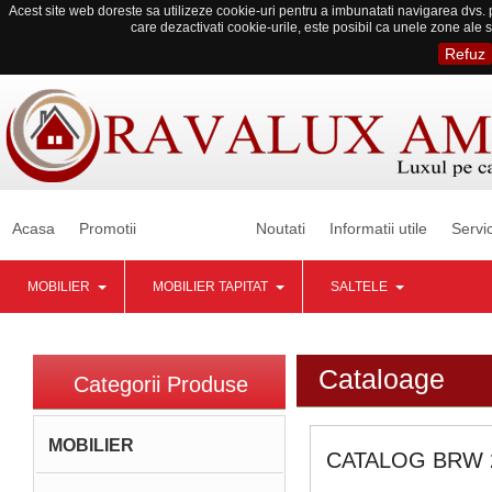
Acest site web doreste sa utilizeze cookie-uri pentru a imbunatati navigarea dvs. p
care dezactivati cookie-urile, este posibil ca unele zone ale s
Refuz
Acasa
Promotii
Cataloage
Noutati
Informatii utile
Servic
MOBILIER
MOBILIER TAPITAT
SALTELE
Cataloage
Categorii Produse
MOBILIER
CATALOG BRW 