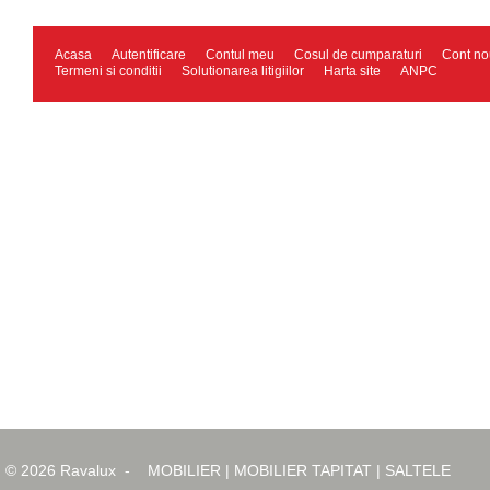
Acasa
Autentificare
Contul meu
Cosul de cumparaturi
Cont no
Termeni si conditii
Solutionarea litigiilor
Harta site
ANPC
© 2026
Ravalux
-
MOBILIER
|
MOBILIER TAPITAT
|
SALTELE