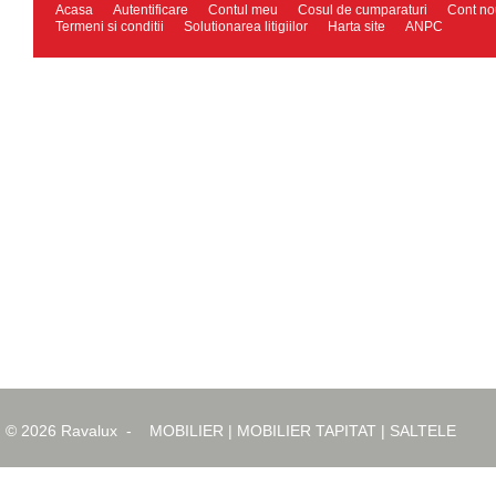
Acasa
Autentificare
Contul meu
Cosul de cumparaturi
Cont no
Termeni si conditii
Solutionarea litigiilor
Harta site
ANPC
© 2026
Ravalux
-
MOBILIER
|
MOBILIER TAPITAT
|
SALTELE