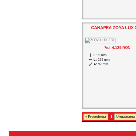
CANAPEA ZOYA LUX 
Pret:
4.129 RON
I:
99 mm
L:
239 mm
A:
97 mm
« Precedenta
1
Urmatoarea 