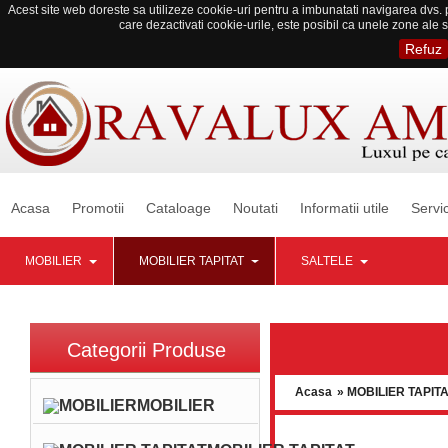
Acest site web doreste sa utilizeze cookie-uri pentru a imbunatati navigarea dvs. p
care dezactivati cookie-urile, este posibil ca unele zone ale s
Refuz
Acasa
Promotii
Cataloage
Noutati
Informatii utile
Servic
MOBILIER
MOBILIER TAPITAT
SALTELE
Categorii Produse
Acasa
» MOBILIER TAPIT
MOBILIER