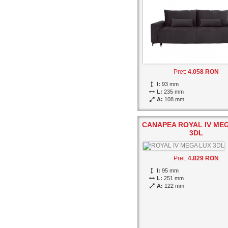
Pret:
4.058 RON
I:
93 mm
L:
235 mm
A:
108 mm
CANAPEA ROYAL IV ME
3DL
Pret:
4.829 RON
I:
95 mm
L:
251 mm
A:
122 mm