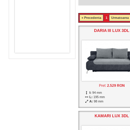
« Precedenta
1
Urmatoarea 
DARIA III LUX 3DL
Pret:
2.529 RON
I:
94 mm
L:
195 mm
A:
98 mm
KAMARI LUX 3DL