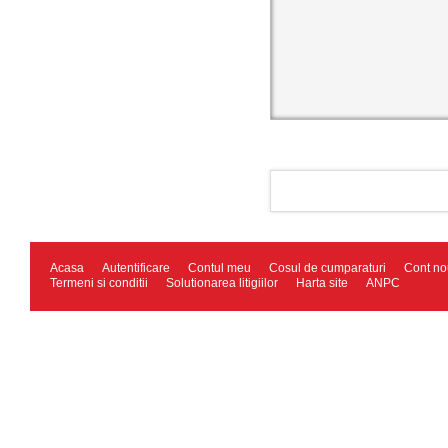
Acasa
Autentificare
Contul meu
Cosul de cumparaturi
Cont no
Termeni si conditii
Solutionarea litigiilor
Harta site
ANPC