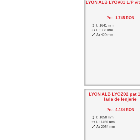
LYON ALB LYOV01 L/P vit
Pret:
1.745 RON
I:
1641 mm
L:
598 mm
A:
420 mm
LYON ALB LYOZ02 pat 1
lada de lenjerie
Pret:
4.434 RON
I:
1058 mm
L:
1456 mm
A:
2054 mm