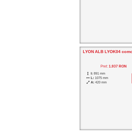
LYON ALB LYOK04 como
Pret:
1.937 RON
I:
891 mm
L:
1075 mm
A:
420 mm