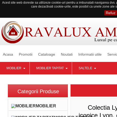
Acest site web doreste sa utilizeze cookie-uri pentru a imbunatati navigarea dvs. p
care dezactivati cookie-urile, este posibil ca unele zone ale s
Refuz
Acasa
Promotii
Cataloage
Noutati
Informatii utile
Servic
MOBILIER
MOBILIER TAPITAT
SALTELE
Categorii Produse
MOBILIER
Colectia Lyon
iconice Lyon, 