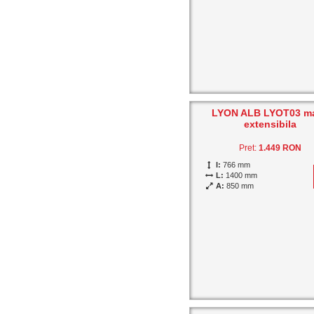
LYON ALB LYOT03 m
extensibila
Pret:
1.449 RON
I:
766 mm
L:
1400 mm
A:
850 mm