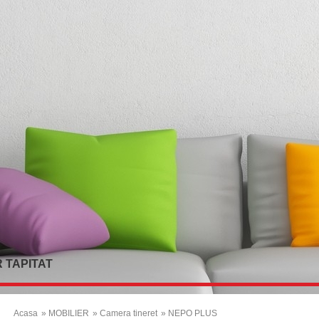
 TAPITAT
Acasa
» MOBILIER
» Camera tineret
» NEPO PLUS