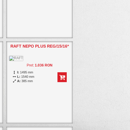
RAFT NEPO PLUS REG/15/16*
Pret:
1.036 RON
I:
1495 mm
L:
1540 mm
A:
385 mm