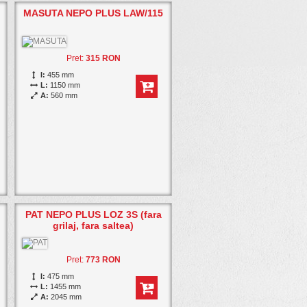
MASUTA NEPO PLUS LAW/115
Pret:
315 RON
I:
455 mm
L:
1150 mm
A:
560 mm
PAT NEPO PLUS LOZ 3S (fara
grilaj, fara saltea)
Pret:
773 RON
I:
475 mm
L:
1455 mm
A:
2045 mm