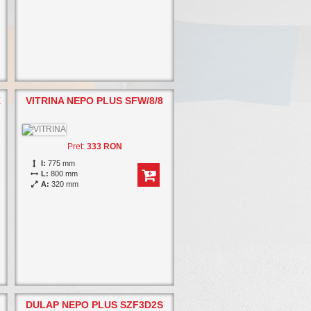
K
VITRINA NEPO PLUS SFW/8/8
Pret:
333 RON
I:
775 mm
L:
800 mm
A:
320 mm
DULAP NEPO PLUS SZF3D2S