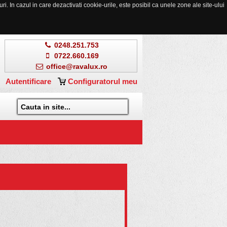
. In cazul in care dezactivati cookie-urile, este posibil ca unele zone ale site-ului
0248.251.753
0722.660.169
office@ravalux.ro
Autentificare
Configuratorul meu