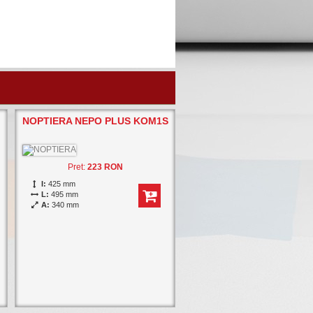
NOPTIERA NEPO PLUS KOM1S
Pret:
223 RON
I:
425 mm
L:
495 mm
A:
340 mm