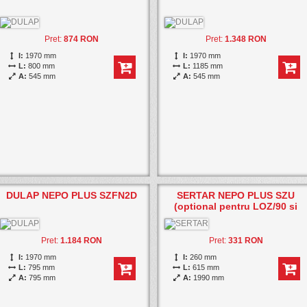
Pret:
874 RON
Pret:
1.348 RON
I:
1970 mm
I:
1970 mm
L:
800 mm
L:
1185 mm
A:
545 mm
A:
545 mm
DULAP NEPO PLUS SZFN2D
SERTAR NEPO PLUS SZU
(optional pentru LOZ/90 si
LOZ/120)
Pret:
1.184 RON
Pret:
331 RON
I:
1970 mm
I:
260 mm
L:
795 mm
L:
615 mm
A:
795 mm
A:
1990 mm