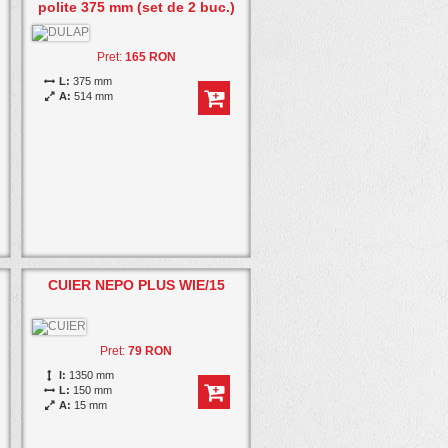
polite 375 mm (set de 2 buc.)
Pret:
165 RON
L:
375 mm
A:
514 mm
CUIER NEPO PLUS WIE/15
Pret:
79 RON
I:
1350 mm
L:
150 mm
A:
15 mm