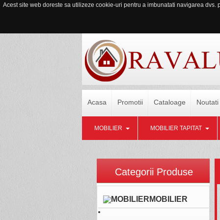
Acest site web doreste sa utilizeze cookie-uri pentru a imbunatati navigarea dvs. pe
Acasa
Promotii
Cataloage
Noutati
MOBILIER
MOBILIER TAPITAT
Categorii Produse
MOBILIER