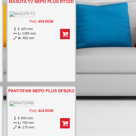
MASUTA TV NEPO PLUS RTV2D
Pret:
459 RON
I:
425 mm
L:
1385 mm
A:
465 mm
PANTOFAR NEPO PLUS SFB2K2
Pret:
424 RON
I:
840 mm
L:
700 mm
A:
175 mm