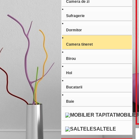
Camera de zi
Sufragerie
Dormitor
Camera tineret
Birou
Hol
Bucatarii
Baie
MOBILIER
SALTELE