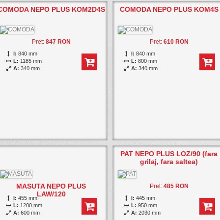
COMODA NEPO PLUS KOM2D4S
COMODA NEPO PLUS KOM4S
Pret:
847 RON
Pret:
610 RON
I:
840 mm
I:
840 mm
L:
1185 mm
L:
800 mm
A:
340 mm
A:
340 mm
PAT NEPO PLUS LOZ/90 (fara
grilaj, fara saltea)
MASUTA NEPO PLUS
Pret:
485 RON
LAW/120
I:
455 mm
I:
445 mm
L:
1200 mm
L:
950 mm
A:
600 mm
A:
2030 mm