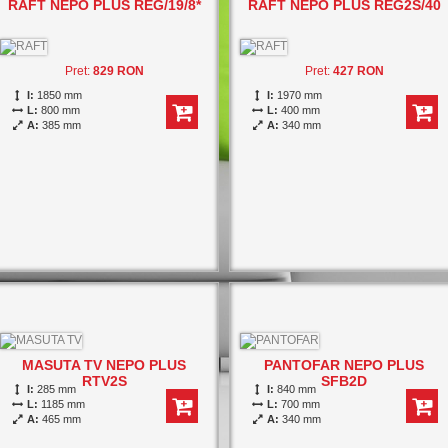
RAFT NEPO PLUS REG/19/8*
RAFT NEPO PLUS REG2S/40
Pret:
829 RON
Pret:
427 RON
I:
1850 mm
I:
1970 mm
L:
800 mm
L:
400 mm
A:
385 mm
A:
340 mm
MASUTA TV NEPO PLUS
PANTOFAR NEPO PLUS
RTV2S
SFB2D
I:
285 mm
I:
840 mm
L:
1185 mm
L:
700 mm
A:
465 mm
A:
340 mm