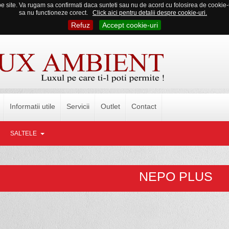
 site. Va rugam sa confirmati daca sunteti sau nu de acord cu folosirea de cookie-uri
sa nu functioneze corect.
Click aici pentru detalii despre cookie-uri.
Refuz
Accept cookie-uri
Informatii utile
Servicii
Outlet
Contact
SALTELE
NEPO PLUS