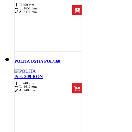
I:
490 mm
L:
1650 mm
A:
2470 mm
POLITA OSTIA POL/160
Pret:
209 RON
I:
240 mm
L:
1610 mm
A:
240 mm