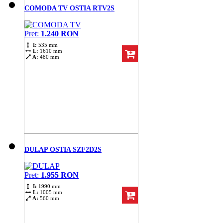
COMODA TV OSTIA RTV2S
Pret:
1.240 RON
I:
535 mm
L:
1610 mm
A:
480 mm
DULAP OSTIA SZF2D2S
Pret:
1.955 RON
I:
1990 mm
L:
1005 mm
A:
560 mm