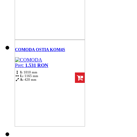
COMODA OSTIA KOM4S
Pret:
1.531 RON
I:
1010 mm
L:
1165 mm
A:
420 mm