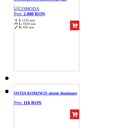
Pret:
2.080 RON
I:
1235 mm
L:
1610 mm
A:
420 mm
OSTIA KOM2W2S sistem iluminare
Pret:
116 RON