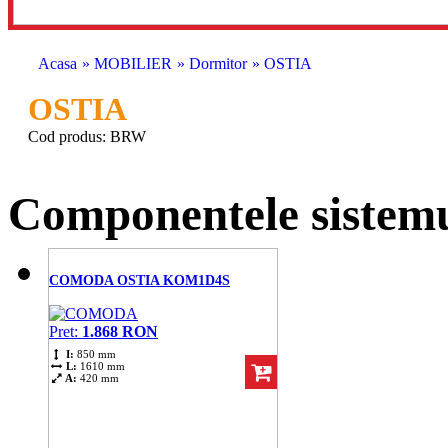
Acasa
» MOBILIER
» Dormitor
» OSTIA
OSTIA
Cod produs: BRW
Componentele sistemu
COMODA OSTIA KOM1D4S
Pret:
1.868 RON
I:
850 mm
L:
1610 mm
A:
420 mm