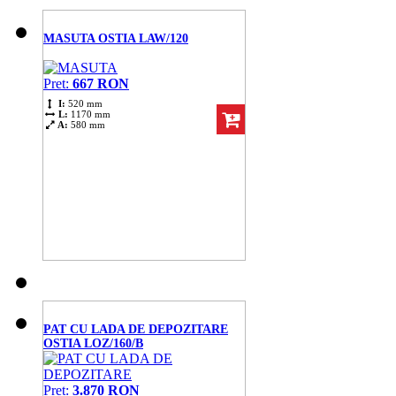
MASUTA OSTIA LAW/120
Pret:
667 RON
I:
520 mm
L:
1170 mm
A:
580 mm
PAT CU LADA DE DEPOZITARE
OSTIA LOZ/160/B
Pret:
3.870 RON