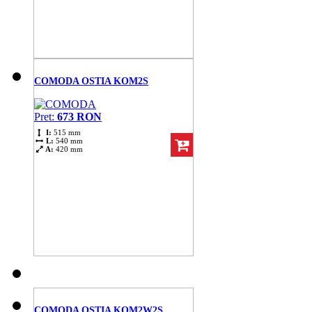
COMODA OSTIA KOM2S
Pret:
673 RON
I:
515 mm
L:
540 mm
A:
420 mm
COMODA OSTIA KOM2W2S