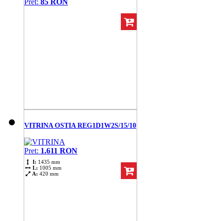
Pret:
85 RON
VITRINA OSTIA REG1D1W2S/15/10
Pret:
1.611 RON
I:
1435 mm
L:
1005 mm
A:
420 mm