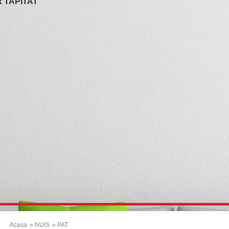
 TAPITAT
Acasa
» NUIS
» PAT