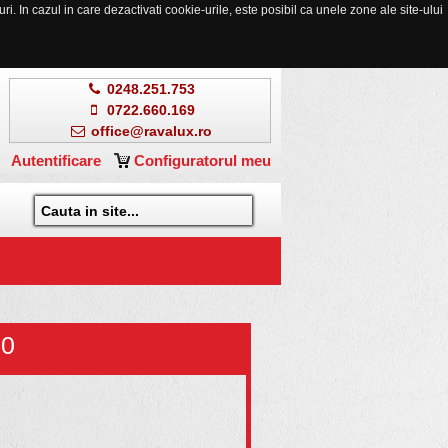
. In cazul in care dezactivati cookie-urile, este posibil ca unele zone ale site-ului
0248.251.753
0722.660.169
office@ravalux.ro
Autentificare
Configuratorul meu
60