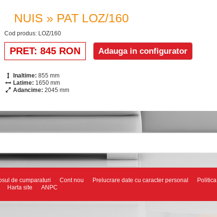
NUIS » PAT LOZ/160
Cod produs: LOZ/160
PRET: 845 RON
Inaltime:
855 mm
Latime:
1650 mm
Adancime:
2045 mm
sul de cumparaturi
Cont nou
Prelucrare date cu caracter personal
Politic
Harta site
ANPC