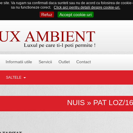
 site. Va rugam sa confirmati daca sunteti sau nu de acord cu folosirea de cookie-uri
sa nu functioneze corect.
Click aici pentru detalii despre cookie-uri.
Refuz
Accept cookie-uri
Informatii utile
Servicii
Outlet
Contact
SALTELE
NUIS » PAT LOZ/1