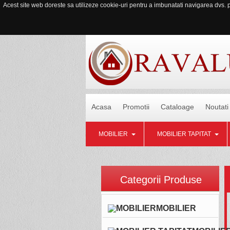
Acest site web doreste sa utilizeze cookie-uri pentru a imbunatati navigarea dvs. pe
Acasa
Promotii
Cataloage
Noutati
MOBILIER
MOBILIER TAPITAT
Categorii Produse
MOBILIER