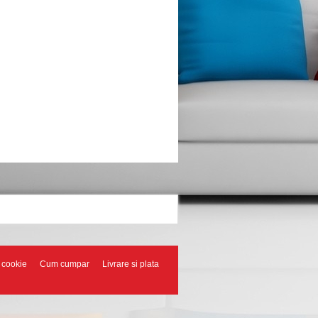
a cookie
Cum cumpar
Livrare si plata