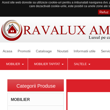
Acest site web doreste sa utilizeze cookie-uri pentru a imbunatati navigarea dvs. p
care dezactivati cookie-urile, este posibil ca unele zone ale s
Refuz
Acasa
Promotii
Cataloage
Noutati
Informatii utile
Servic
MOBILIER
MOBILIER TAPITAT
SALTELE
Categorii Produse
MOBILIER