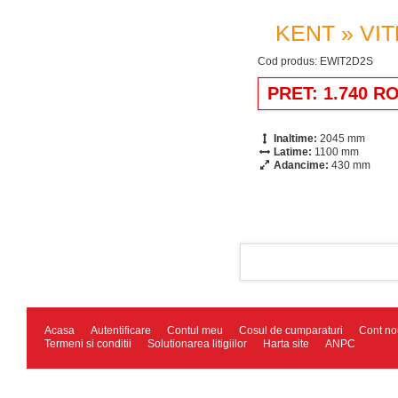
KENT » VI
Cod produs: EWIT2D2S
PRET: 1.740 R
Inaltime:
2045 mm
Latime:
1100 mm
Adancime:
430 mm
Acasa
Autentificare
Contul meu
Cosul de cumparaturi
Cont no
Termeni si conditii
Solutionarea litigiilor
Harta site
ANPC